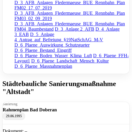
D_3_AFB_Anlagen_Fledermaeuse_BUE_Rennbahn_Plan
FM02_17_07_2019
D_3_AFB_Anlagen_Fledermaeuse_BUE_Rennbahn_Plan
FM03_02_09_2019
D_3_AFB_Anlagen_Fledermaeuse_BUE_Rennbahn_Plan
FM04_Baumbestand
D_3_Anlage 2_AFB
D_4_Anlage
3_EAB
D_5_Anlage
4_Antrag_auf_Befreiung_§19NatSchAG_M-V
D_6_Plaene_Auswirkung_Schutzgueter
D_6_Plaene_Bestand_Eingriff
D_6_Plaene_Boden_Wasser_Klima_Luft
D_6_Plaene_FFH-
Layout1
D_6_Plaene_Landschaft_Mensch_Kultur
D_6_Plaene_Massnahmenplan
Städtebauliche Sanierungsmaßnahme
"Altstadt"
Sanierung
Rahmenplan Bad Doberan
29.06.1995
Dokument: –