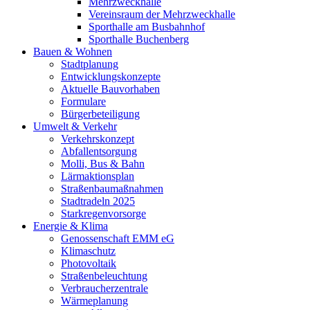
Mehrzweckhalle
Vereinsraum der Mehrzweckhalle
Sporthalle am Busbahnhof
Sporthalle Buchenberg
Bauen & Wohnen
Stadtplanung
Entwicklungskonzepte
Aktuelle Bauvorhaben
Formulare
Bürgerbeteiligung
Umwelt & Verkehr
Verkehrskonzept
Abfallentsorgung
Molli, Bus & Bahn
Lärmaktionsplan
Straßenbaumaßnahmen
Stadtradeln 2025
Starkregenvorsorge
Energie & Klima
Genossenschaft EMM eG
Klimaschutz
Photovoltaik
Straßenbeleuchtung
Verbraucherzentrale
Wärmeplanung