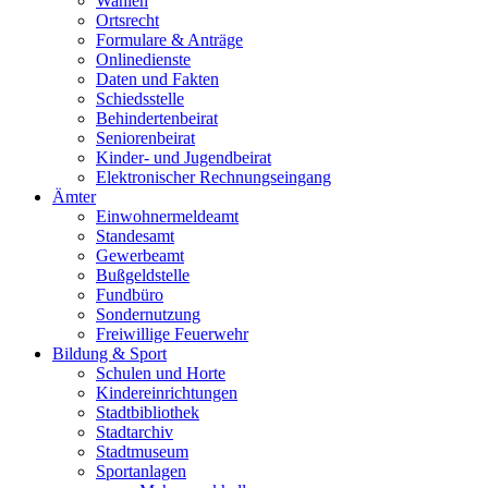
Wahlen
Ortsrecht
Formulare & Anträge
Onlinedienste
Daten und Fakten
Schiedsstelle
Behindertenbeirat
Seniorenbeirat
Kinder- und Jugendbeirat
Elektronischer Rechnungseingang
Ämter
Einwohnermeldeamt
Standesamt
Gewerbeamt
Bußgeldstelle
Fundbüro
Sondernutzung
Freiwillige Feuerwehr
Bildung & Sport
Schulen und Horte
Kindereinrichtungen
Stadtbibliothek
Stadtarchiv
Stadtmuseum
Sportanlagen