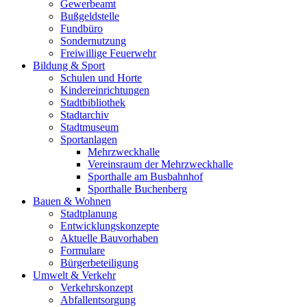
Gewerbeamt
Bußgeldstelle
Fundbüro
Sondernutzung
Freiwillige Feuerwehr
Bildung & Sport
Schulen und Horte
Kindereinrichtungen
Stadtbibliothek
Stadtarchiv
Stadtmuseum
Sportanlagen
Mehrzweckhalle
Vereinsraum der Mehrzweckhalle
Sporthalle am Busbahnhof
Sporthalle Buchenberg
Bauen & Wohnen
Stadtplanung
Entwicklungskonzepte
Aktuelle Bauvorhaben
Formulare
Bürgerbeteiligung
Umwelt & Verkehr
Verkehrskonzept
Abfallentsorgung