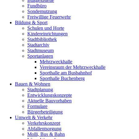
Bußgeldstelle
Fundbüro
Sondernutzung
Freiwillige Feuerwehr
Bildung & Sport
Schulen und Horte
Kindereinrichtungen
Stadtbibliothek
Stadtarchiv
Stadtmuseum
Sportanlagen
Mehrzweckhalle
Vereinsraum der Mehrzweckhalle
Sporthalle am Busbahnhof
Sporthalle Buchenberg
Bauen & Wohnen
Stadtplanung
Entwicklungskonzepte
Aktuelle Bauvorhaben
Formulare
Bürgerbeteiligung
Umwelt & Verkehr
Verkehrskonzept
Abfallentsorgung
Molli, Bus & Bahn