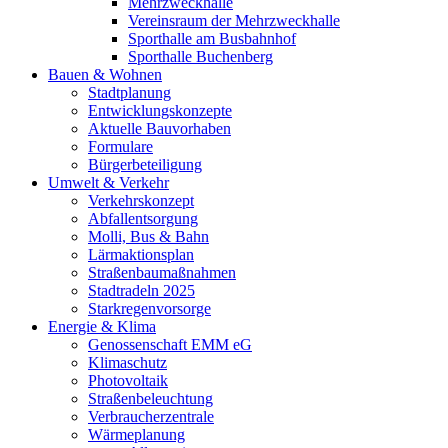
Mehrzweckhalle
Vereinsraum der Mehrzweckhalle
Sporthalle am Busbahnhof
Sporthalle Buchenberg
Bauen & Wohnen
Stadtplanung
Entwicklungskonzepte
Aktuelle Bauvorhaben
Formulare
Bürgerbeteiligung
Umwelt & Verkehr
Verkehrskonzept
Abfallentsorgung
Molli, Bus & Bahn
Lärmaktionsplan
Straßenbaumaßnahmen
Stadtradeln 2025
Starkregenvorsorge
Energie & Klima
Genossenschaft EMM eG
Klimaschutz
Photovoltaik
Straßenbeleuchtung
Verbraucherzentrale
Wärmeplanung