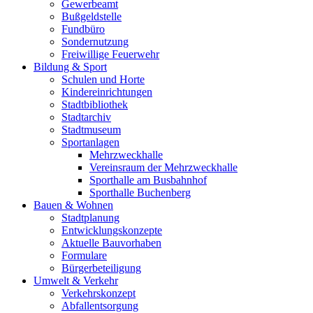
Gewerbeamt
Bußgeldstelle
Fundbüro
Sondernutzung
Freiwillige Feuerwehr
Bildung & Sport
Schulen und Horte
Kindereinrichtungen
Stadtbibliothek
Stadtarchiv
Stadtmuseum
Sportanlagen
Mehrzweckhalle
Vereinsraum der Mehrzweckhalle
Sporthalle am Busbahnhof
Sporthalle Buchenberg
Bauen & Wohnen
Stadtplanung
Entwicklungskonzepte
Aktuelle Bauvorhaben
Formulare
Bürgerbeteiligung
Umwelt & Verkehr
Verkehrskonzept
Abfallentsorgung