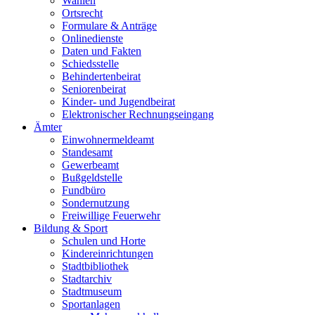
Wahlen
Ortsrecht
Formulare & Anträge
Onlinedienste
Daten und Fakten
Schiedsstelle
Behindertenbeirat
Seniorenbeirat
Kinder- und Jugendbeirat
Elektronischer Rechnungseingang
Ämter
Einwohnermeldeamt
Standesamt
Gewerbeamt
Bußgeldstelle
Fundbüro
Sondernutzung
Freiwillige Feuerwehr
Bildung & Sport
Schulen und Horte
Kindereinrichtungen
Stadtbibliothek
Stadtarchiv
Stadtmuseum
Sportanlagen