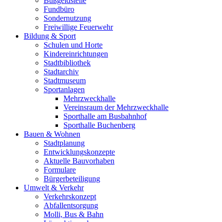
Bußgeldstelle
Fundbüro
Sondernutzung
Freiwillige Feuerwehr
Bildung & Sport
Schulen und Horte
Kindereinrichtungen
Stadtbibliothek
Stadtarchiv
Stadtmuseum
Sportanlagen
Mehrzweckhalle
Vereinsraum der Mehrzweckhalle
Sporthalle am Busbahnhof
Sporthalle Buchenberg
Bauen & Wohnen
Stadtplanung
Entwicklungskonzepte
Aktuelle Bauvorhaben
Formulare
Bürgerbeteiligung
Umwelt & Verkehr
Verkehrskonzept
Abfallentsorgung
Molli, Bus & Bahn