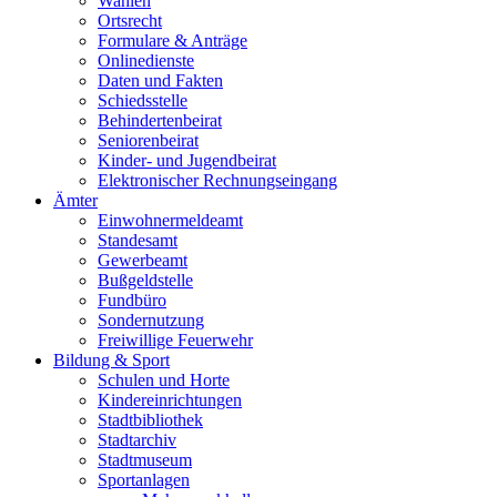
Wahlen
Ortsrecht
Formulare & Anträge
Onlinedienste
Daten und Fakten
Schiedsstelle
Behindertenbeirat
Seniorenbeirat
Kinder- und Jugendbeirat
Elektronischer Rechnungseingang
Ämter
Einwohnermeldeamt
Standesamt
Gewerbeamt
Bußgeldstelle
Fundbüro
Sondernutzung
Freiwillige Feuerwehr
Bildung & Sport
Schulen und Horte
Kindereinrichtungen
Stadtbibliothek
Stadtarchiv
Stadtmuseum
Sportanlagen