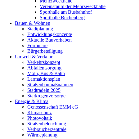
Mehrzweckhalle
Vereinsraum der Mehrzweckhalle
Sporthalle am Busbahnhof
Sporthalle Buchenberg
Bauen & Wohnen
Stadtplanung
Entwicklungskonzepte
Aktuelle Bauvorhaben
Formulare
Bürgerbeteiligung
Umwelt & Verkehr
Verkehrskonzept
Abfallentsorgung
Molli, Bus & Bahn
Lärmaktionsplan
Straßenbaumaßnahmen
Stadtradeln 2025
Starkregenvorsorge
Energie & Klima
Genossenschaft EMM eG
Klimaschutz
Photovoltaik
Straßenbeleuchtung
Verbraucherzentrale
Wärmeplanung