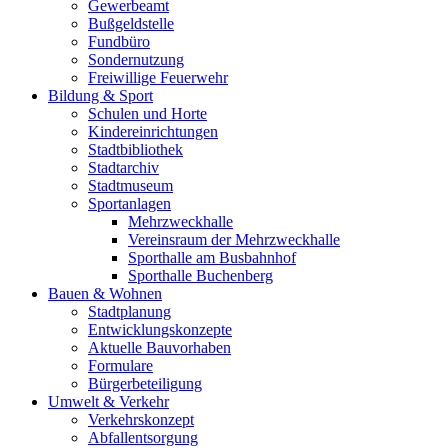
Gewerbeamt
Bußgeldstelle
Fundbüro
Sondernutzung
Freiwillige Feuerwehr
Bildung & Sport
Schulen und Horte
Kindereinrichtungen
Stadtbibliothek
Stadtarchiv
Stadtmuseum
Sportanlagen
Mehrzweckhalle
Vereinsraum der Mehrzweckhalle
Sporthalle am Busbahnhof
Sporthalle Buchenberg
Bauen & Wohnen
Stadtplanung
Entwicklungskonzepte
Aktuelle Bauvorhaben
Formulare
Bürgerbeteiligung
Umwelt & Verkehr
Verkehrskonzept
Abfallentsorgung