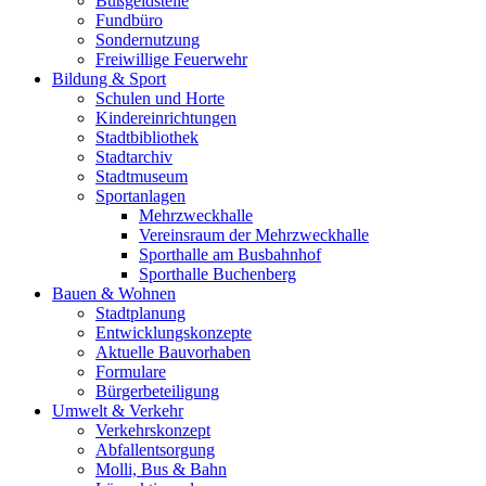
Bußgeldstelle
Fundbüro
Sondernutzung
Freiwillige Feuerwehr
Bildung & Sport
Schulen und Horte
Kindereinrichtungen
Stadtbibliothek
Stadtarchiv
Stadtmuseum
Sportanlagen
Mehrzweckhalle
Vereinsraum der Mehrzweckhalle
Sporthalle am Busbahnhof
Sporthalle Buchenberg
Bauen & Wohnen
Stadtplanung
Entwicklungskonzepte
Aktuelle Bauvorhaben
Formulare
Bürgerbeteiligung
Umwelt & Verkehr
Verkehrskonzept
Abfallentsorgung
Molli, Bus & Bahn