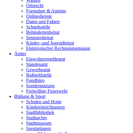
Wahlen
Ortsrecht
Formulare & Anträge
Onlinedienste
Daten und Fakten
Schiedsstelle
Behindertenbeirat
Seniorenbeirat
Kinder- und Jugendbeirat
Elektronischer Rechnungseingang
Ämter
Einwohnermeldeamt
Standesamt
Gewerbeamt
Bußgeldstelle
Fundbüro
Sondernutzung
Freiwillige Feuerwehr
Bildung & Sport
Schulen und Horte
Kindereinrichtungen
Stadtbibliothek
Stadtarchiv
Stadtmuseum
Sportanlagen