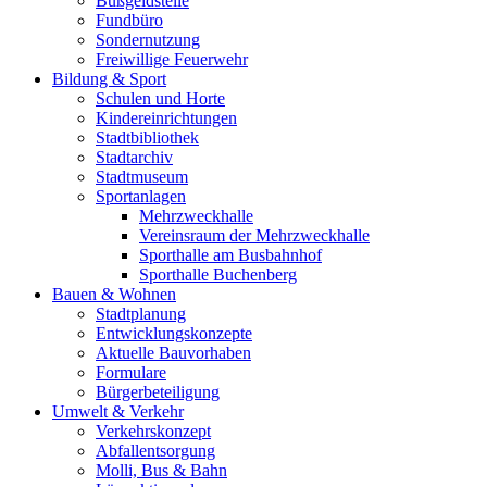
Bußgeldstelle
Fundbüro
Sondernutzung
Freiwillige Feuerwehr
Bildung & Sport
Schulen und Horte
Kindereinrichtungen
Stadtbibliothek
Stadtarchiv
Stadtmuseum
Sportanlagen
Mehrzweckhalle
Vereinsraum der Mehrzweckhalle
Sporthalle am Busbahnhof
Sporthalle Buchenberg
Bauen & Wohnen
Stadtplanung
Entwicklungskonzepte
Aktuelle Bauvorhaben
Formulare
Bürgerbeteiligung
Umwelt & Verkehr
Verkehrskonzept
Abfallentsorgung
Molli, Bus & Bahn