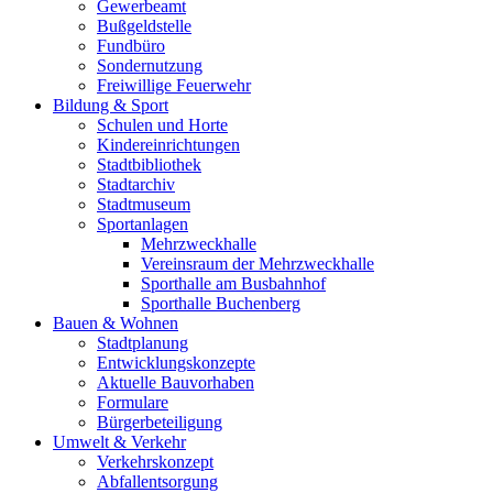
Gewerbeamt
Bußgeldstelle
Fundbüro
Sondernutzung
Freiwillige Feuerwehr
Bildung & Sport
Schulen und Horte
Kindereinrichtungen
Stadtbibliothek
Stadtarchiv
Stadtmuseum
Sportanlagen
Mehrzweckhalle
Vereinsraum der Mehrzweckhalle
Sporthalle am Busbahnhof
Sporthalle Buchenberg
Bauen & Wohnen
Stadtplanung
Entwicklungskonzepte
Aktuelle Bauvorhaben
Formulare
Bürgerbeteiligung
Umwelt & Verkehr
Verkehrskonzept
Abfallentsorgung