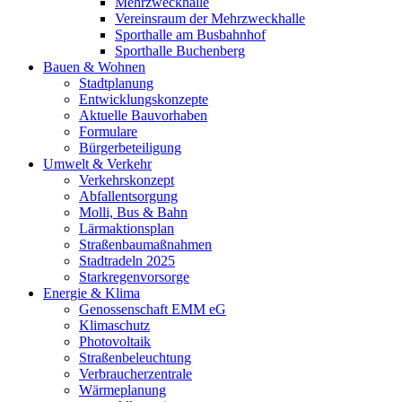
Mehrzweckhalle
Vereinsraum der Mehrzweckhalle
Sporthalle am Busbahnhof
Sporthalle Buchenberg
Bauen & Wohnen
Stadtplanung
Entwicklungskonzepte
Aktuelle Bauvorhaben
Formulare
Bürgerbeteiligung
Umwelt & Verkehr
Verkehrskonzept
Abfallentsorgung
Molli, Bus & Bahn
Lärmaktionsplan
Straßenbaumaßnahmen
Stadtradeln 2025
Starkregenvorsorge
Energie & Klima
Genossenschaft EMM eG
Klimaschutz
Photovoltaik
Straßenbeleuchtung
Verbraucherzentrale
Wärmeplanung