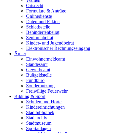
Wahlen
Ortsrecht
Formulare & Anträge
Onlinedienste
Daten und Fakten
Schiedsstelle
Behindertenbeirat
Seniorenbeirat
Kinder- und Jugendbeirat
Elektronischer Rechnungseingang
Ämter
Einwohnermeldeamt
Standesamt
Gewerbeamt
Bußgeldstelle
Fundbüro
Sondernutzung
Freiwillige Feuerwehr
Bildung & Sport
Schulen und Horte
Kindereinrichtungen
Stadtbibliothek
Stadtarchiv
Stadtmuseum
Sportanlagen