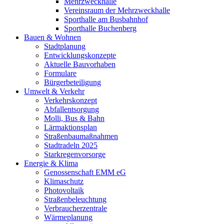
Mehrzweckhalle
Vereinsraum der Mehrzweckhalle
Sporthalle am Busbahnhof
Sporthalle Buchenberg
Bauen & Wohnen
Stadtplanung
Entwicklungskonzepte
Aktuelle Bauvorhaben
Formulare
Bürgerbeteiligung
Umwelt & Verkehr
Verkehrskonzept
Abfallentsorgung
Molli, Bus & Bahn
Lärmaktionsplan
Straßenbaumaßnahmen
Stadtradeln 2025
Starkregenvorsorge
Energie & Klima
Genossenschaft EMM eG
Klimaschutz
Photovoltaik
Straßenbeleuchtung
Verbraucherzentrale
Wärmeplanung