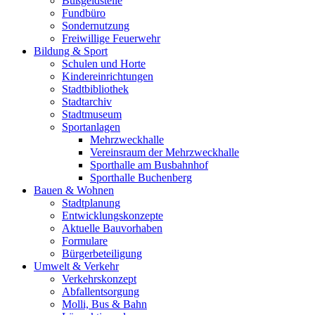
Bußgeldstelle
Fundbüro
Sondernutzung
Freiwillige Feuerwehr
Bildung & Sport
Schulen und Horte
Kindereinrichtungen
Stadtbibliothek
Stadtarchiv
Stadtmuseum
Sportanlagen
Mehrzweckhalle
Vereinsraum der Mehrzweckhalle
Sporthalle am Busbahnhof
Sporthalle Buchenberg
Bauen & Wohnen
Stadtplanung
Entwicklungskonzepte
Aktuelle Bauvorhaben
Formulare
Bürgerbeteiligung
Umwelt & Verkehr
Verkehrskonzept
Abfallentsorgung
Molli, Bus & Bahn