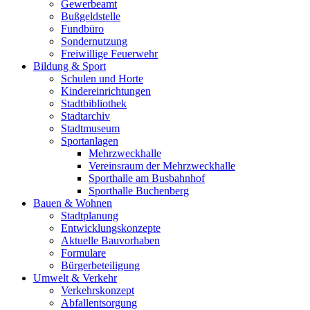
Gewerbeamt
Bußgeldstelle
Fundbüro
Sondernutzung
Freiwillige Feuerwehr
Bildung & Sport
Schulen und Horte
Kindereinrichtungen
Stadtbibliothek
Stadtarchiv
Stadtmuseum
Sportanlagen
Mehrzweckhalle
Vereinsraum der Mehrzweckhalle
Sporthalle am Busbahnhof
Sporthalle Buchenberg
Bauen & Wohnen
Stadtplanung
Entwicklungskonzepte
Aktuelle Bauvorhaben
Formulare
Bürgerbeteiligung
Umwelt & Verkehr
Verkehrskonzept
Abfallentsorgung