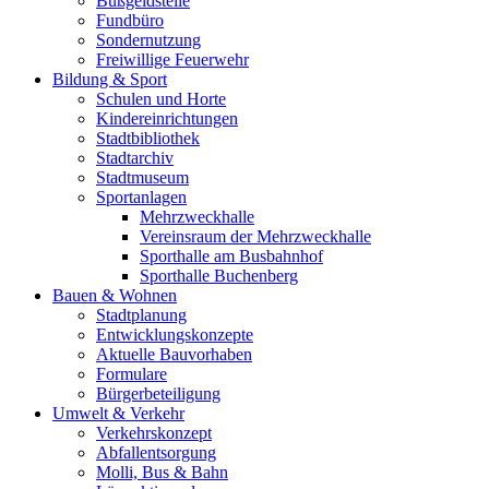
Bußgeldstelle
Fundbüro
Sondernutzung
Freiwillige Feuerwehr
Bildung & Sport
Schulen und Horte
Kindereinrichtungen
Stadtbibliothek
Stadtarchiv
Stadtmuseum
Sportanlagen
Mehrzweckhalle
Vereinsraum der Mehrzweckhalle
Sporthalle am Busbahnhof
Sporthalle Buchenberg
Bauen & Wohnen
Stadtplanung
Entwicklungskonzepte
Aktuelle Bauvorhaben
Formulare
Bürgerbeteiligung
Umwelt & Verkehr
Verkehrskonzept
Abfallentsorgung
Molli, Bus & Bahn