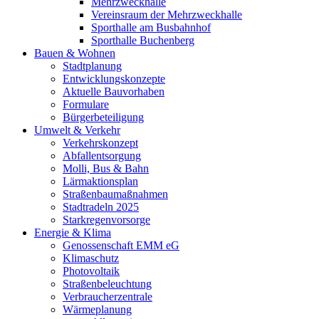
Mehrzweckhalle
Vereinsraum der Mehrzweckhalle
Sporthalle am Busbahnhof
Sporthalle Buchenberg
Bauen & Wohnen
Stadtplanung
Entwicklungskonzepte
Aktuelle Bauvorhaben
Formulare
Bürgerbeteiligung
Umwelt & Verkehr
Verkehrskonzept
Abfallentsorgung
Molli, Bus & Bahn
Lärmaktionsplan
Straßenbaumaßnahmen
Stadtradeln 2025
Starkregenvorsorge
Energie & Klima
Genossenschaft EMM eG
Klimaschutz
Photovoltaik
Straßenbeleuchtung
Verbraucherzentrale
Wärmeplanung