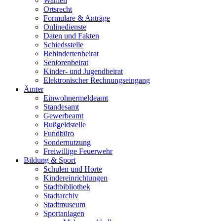
Wahlen
Ortsrecht
Formulare & Anträge
Onlinedienste
Daten und Fakten
Schiedsstelle
Behindertenbeirat
Seniorenbeirat
Kinder- und Jugendbeirat
Elektronischer Rechnungseingang
Ämter
Einwohnermeldeamt
Standesamt
Gewerbeamt
Bußgeldstelle
Fundbüro
Sondernutzung
Freiwillige Feuerwehr
Bildung & Sport
Schulen und Horte
Kindereinrichtungen
Stadtbibliothek
Stadtarchiv
Stadtmuseum
Sportanlagen