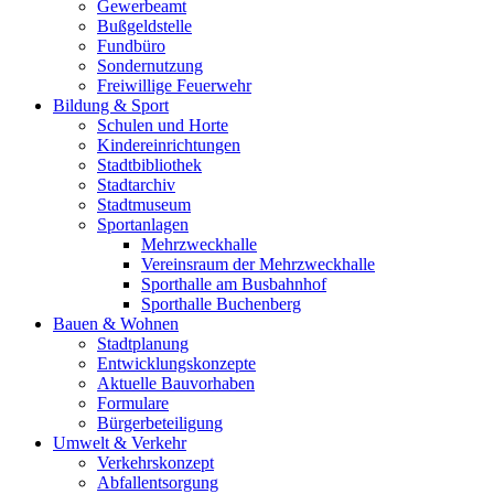
Gewerbeamt
Bußgeldstelle
Fundbüro
Sondernutzung
Freiwillige Feuerwehr
Bildung & Sport
Schulen und Horte
Kindereinrichtungen
Stadtbibliothek
Stadtarchiv
Stadtmuseum
Sportanlagen
Mehrzweckhalle
Vereinsraum der Mehrzweckhalle
Sporthalle am Busbahnhof
Sporthalle Buchenberg
Bauen & Wohnen
Stadtplanung
Entwicklungskonzepte
Aktuelle Bauvorhaben
Formulare
Bürgerbeteiligung
Umwelt & Verkehr
Verkehrskonzept
Abfallentsorgung